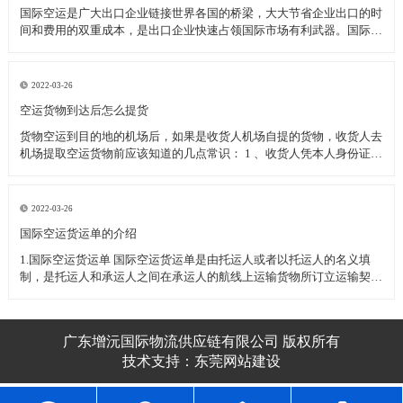
国际空运是广大出口企业链接世界各国的桥梁，大大节省企业出口的时
间和费用的双重成本，是出口企业快速占领国际市场有利武器。国际空
运过程中为了保护企业的顺利清关空运发货应注意的一下几种事项：
一、国际空运几种特殊物品的运输 1、活体动植物(或动植物制品)----需
动植物检疫
2022-03-26
空运货物到达后怎么提货
货物空运到目的地的机场后，如果是收货人机场自提的货物，收货人去
机场提取空运货物前应该知道的几点常识： 1 、收货人凭本人身份证或
其他有效身份证件至机场货运站提取货物(如果是单位收货人应需出具
加盖单位公章的单位介绍信和经办人的身份证件) 2 、收货人委托他人
代为
2022-03-26
​国际空运货运单的介绍
1.国际空运货运单 国际空运货运单是由托运人或者以托运人的名义填
制，是托运人和承运人之间在承运人的航线上运输货物所订立运输契约
的凭证。 国际空运货运单不可转让，属于国际空运货运单所属的空运
企业，如跨越速运空运企业。 2.国际空运货运单的用途
广东增沅国际物流供应链有限公司 版权所有
技术支持：
东莞网站建设​