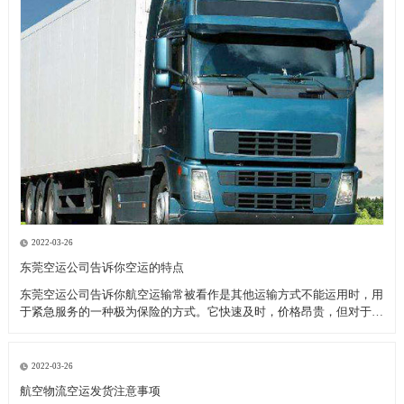
2022-03-26
东莞空运公司告诉你空运的特点
东莞空运公司告诉你航空运输常被看作是其他运输方式不能运用时，用
于紧急服务的一种极为保险的方式。它快速及时，价格昂贵，但对于致
力于全球市场的厂商来说，当考虑库存和顾客服务问题时，空运也许是
成本最为节约的运输模式。 优点： 东莞空运公司告诉你高速直达性，
因为空中较少受自然
2022-03-26
航空物流空运发货注意事项