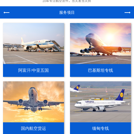
服务项目
阿富汗/中亚五国
巴基斯坦专线
国内航空货运
缅甸专线