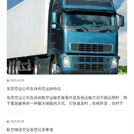
2022-03-26
东莞空运公司告诉你空运的特点
东莞空运公司告诉你航空运输常被看作是其他运输方式不能运用时，用
于紧急服务的一种极为保险的方式。它快速及时，价格昂贵，但对于致
力于全球市场的厂商来说，当考虑库存和顾客服务问题时，空运也许是
成本最为节约的运输模式。 优点： 东莞空运公司告诉你高速直达性，
因为空中较少受自然
2022-03-26
航空物流空运发货注意事项