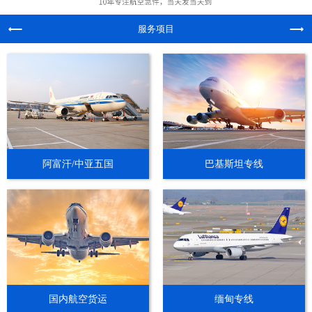
服务项目
阿富汗/中亚五国
巴基斯坦专线
国内航空货运
缅甸专线