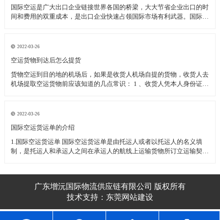
国际空运是广大出口企业链接世界各国的桥梁，大大节省企业出口的时
间和费用的双重成本，是出口企业快速占领国际市场有利武器。国际空
运过程中为了保护企业的顺利清关空运发货应注意的一下几种事项：
一、国际空运几种特殊物品的运输 1、活体动植物(或动植物制品)----需
动植物检疫
2022-03-26
空运货物到达后怎么提货
货物空运到目的地的机场后，如果是收货人机场自提的货物，收货人去
机场提取空运货物前应该知道的几点常识： 1 、收货人凭本人身份证或
其他有效身份证件至机场货运站提取货物(如果是单位收货人应需出具
加盖单位公章的单位介绍信和经办人的身份证件) 2 、收货人委托他人
代为
2022-03-26
​国际空运货运单的介绍
1.国际空运货运单 国际空运货运单是由托运人或者以托运人的名义填
制，是托运人和承运人之间在承运人的航线上运输货物所订立运输契约
的凭证。 国际空运货运单不可转让，属于国际空运货运单所属的空运
企业，如跨越速运空运企业。 2.国际空运货运单的用途
广东增沅国际物流供应链有限公司 版权所有
技术支持：
东莞网站建设​