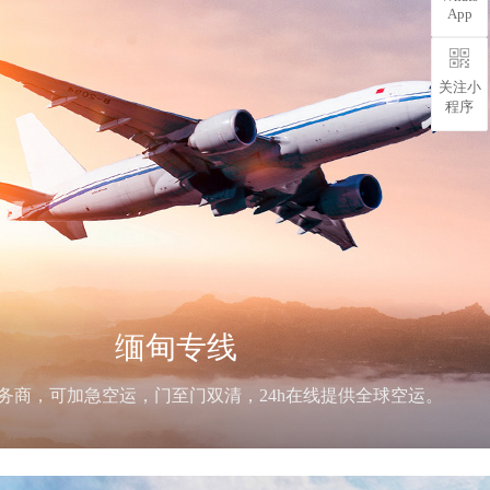
App
关注小
程序
缅甸专线
务商，可加急空运，门至门双清，24h在线提供全球空运。