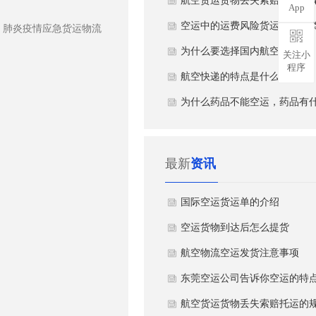
航空货运货物丢失索赔托运的
App
定
空运中的运费风险货运货物分
，肺炎疫情应急货运物流
为什么要选择国内航空货运？
关注小
程序
航空快递的特点是什么？
为什么药品不能空运，药品有
么特殊性吗？
最新
资讯
​国际空运货运单的介绍
空运货物到达后怎么提货
航空物流空运发货注意事项
东莞空运公司告诉你空运的特
航空货运货物丢失索赔托运的