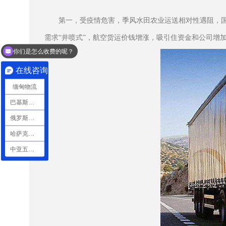
第一，受疫情危害，季风水田农业运送相对性遇阻，
需求“井喷式”，航空货运价钱增涨，吸引住资金和公司增
你们是怎么收费的呢？
现在有优惠活动么？
在线咨询
缅甸物流
巴基斯坦物流
俄罗斯物流
哈萨克斯坦物流
中亚五国物流