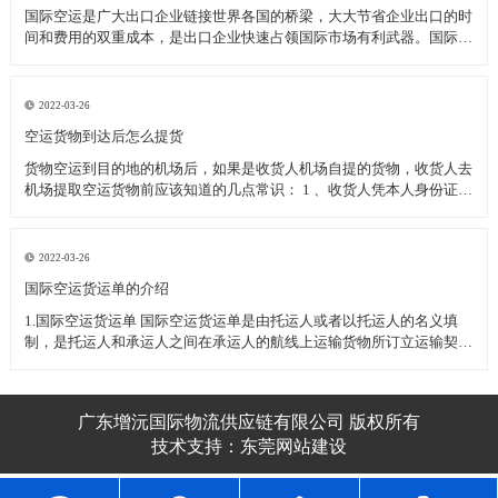
国际空运是广大出口企业链接世界各国的桥梁，大大节省企业出口的时
间和费用的双重成本，是出口企业快速占领国际市场有利武器。国际空
运过程中为了保护企业的顺利清关空运发货应注意的一下几种事项：
一、国际空运几种特殊物品的运输 1、活体动植物(或动植物制品)----需
动植物检疫
2022-03-26
空运货物到达后怎么提货
货物空运到目的地的机场后，如果是收货人机场自提的货物，收货人去
机场提取空运货物前应该知道的几点常识： 1 、收货人凭本人身份证或
其他有效身份证件至机场货运站提取货物(如果是单位收货人应需出具
加盖单位公章的单位介绍信和经办人的身份证件) 2 、收货人委托他人
代为
2022-03-26
​国际空运货运单的介绍
1.国际空运货运单 国际空运货运单是由托运人或者以托运人的名义填
制，是托运人和承运人之间在承运人的航线上运输货物所订立运输契约
的凭证。 国际空运货运单不可转让，属于国际空运货运单所属的空运
企业，如跨越速运空运企业。 2.国际空运货运单的用途
广东增沅国际物流供应链有限公司 版权所有
技术支持：
东莞网站建设​