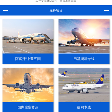
服务项目
阿富汗/中亚五国
巴基斯坦专线
国内航空货运
缅甸专线