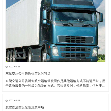
2022-03-26
东莞空运公司告诉你空运的特点
东莞空运公司告诉你航空运输常被看作是其他运输方式不能运用时，用
于紧急服务的一种极为保险的方式。它快速及时，价格昂贵，但对于致
力于全球市场的厂商来说，当考虑库存和顾客服务问题时，空运也许是
成本最为节约的运输模式。 优点： 东莞空运公司告诉你高速直达性，
因为空中较少受自然
2022-03-26
航空物流空运发货注意事项