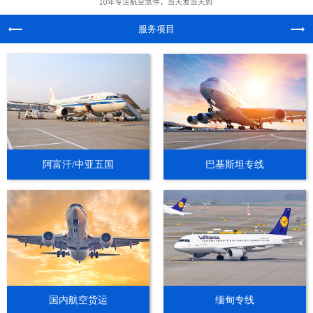
服务项目
阿富汗/中亚五国
巴基斯坦专线
国内航空货运
缅甸专线