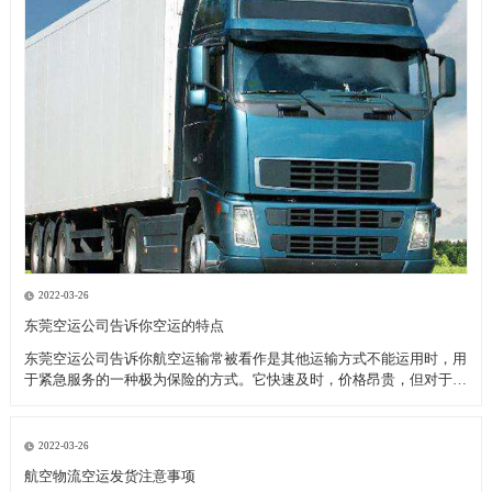
2022-03-26
东莞空运公司告诉你空运的特点
东莞空运公司告诉你航空运输常被看作是其他运输方式不能运用时，用
于紧急服务的一种极为保险的方式。它快速及时，价格昂贵，但对于致
力于全球市场的厂商来说，当考虑库存和顾客服务问题时，空运也许是
成本最为节约的运输模式。 优点： 东莞空运公司告诉你高速直达性，
因为空中较少受自然
2022-03-26
航空物流空运发货注意事项