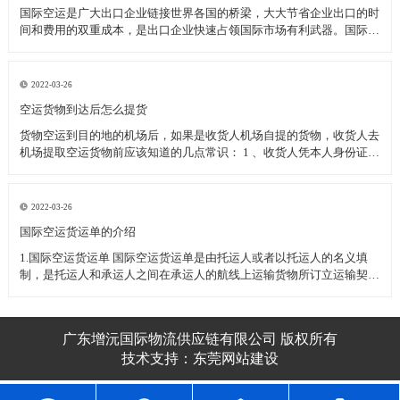
国际空运是广大出口企业链接世界各国的桥梁，大大节省企业出口的时
间和费用的双重成本，是出口企业快速占领国际市场有利武器。国际空
运过程中为了保护企业的顺利清关空运发货应注意的一下几种事项：
一、国际空运几种特殊物品的运输 1、活体动植物(或动植物制品)----需
动植物检疫
2022-03-26
空运货物到达后怎么提货
货物空运到目的地的机场后，如果是收货人机场自提的货物，收货人去
机场提取空运货物前应该知道的几点常识： 1 、收货人凭本人身份证或
其他有效身份证件至机场货运站提取货物(如果是单位收货人应需出具
加盖单位公章的单位介绍信和经办人的身份证件) 2 、收货人委托他人
代为
2022-03-26
​国际空运货运单的介绍
1.国际空运货运单 国际空运货运单是由托运人或者以托运人的名义填
制，是托运人和承运人之间在承运人的航线上运输货物所订立运输契约
的凭证。 国际空运货运单不可转让，属于国际空运货运单所属的空运
企业，如跨越速运空运企业。 2.国际空运货运单的用途
广东增沅国际物流供应链有限公司 版权所有
技术支持：
东莞网站建设​