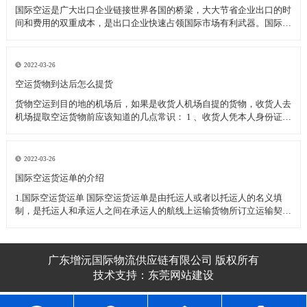
国际空运是广大出口企业链接世界各国的桥梁，大大节省企业出口的时
间和费用的双重成本，是出口企业快速占领国际市场有利武器。国际空
运过程中为了保护企业的顺利清关空运发货应注意的一下几种事项：
一、国际空运几种特殊物品的运输 1、活体动植物(或动植物制品)----需
动植物检疫
2022-03-26
空运货物到达后怎么提货
货物空运到目的地的机场后，如果是收货人机场自提的货物，收货人去
机场提取空运货物前应该知道的几点常识： 1 、收货人凭本人身份证或
其他有效身份证件至机场货运站提取货物(如果是单位收货人应需出具
加盖单位公章的单位介绍信和经办人的身份证件) 2 、收货人委托他人
代为
2022-03-26
​国际空运货运单的介绍
1.国际空运货运单 国际空运货运单是由托运人或者以托运人的名义填
制，是托运人和承运人之间在承运人的航线上运输货物所订立运输契约
的凭证。 国际空运货运单不可转让，属于国际空运货运单所属的空运
企业，如跨越速运空运企业。 2.国际空运货运单的用途
广东增沅国际物流供应链有限公司 版权所有
技术支持：
东莞网站建设​