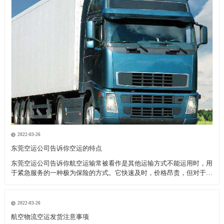
2022-03-26
东莞空运公司告诉你空运的特点
东莞空运公司告诉你航空运输常被看作是其他运输方式不能运用时，用
于紧急服务的一种极为保险的方式。它快速及时，价格昂贵，但对于致
力于全球市场的厂商来说，当考虑库存和顾客服务问题时，空运也许是
成本最为节约的运输模式。 优点： 东莞空运公司告诉你高速直达性，
因为空中较少受自然
2022-03-26
航空物流空运发货注意事项