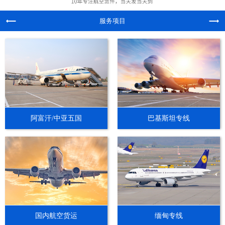
服务项目
阿富汗/中亚五国
巴基斯坦专线
国内航空货运
缅甸专线