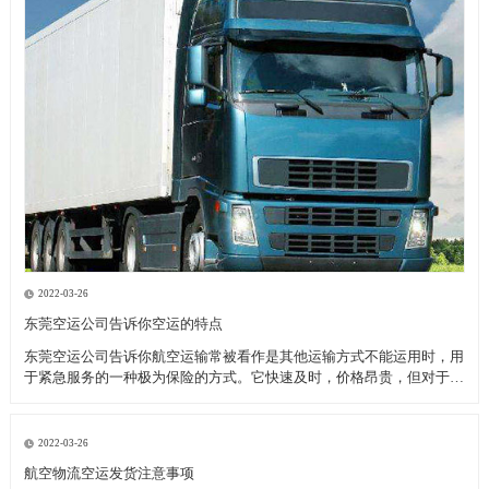
2022-03-26
东莞空运公司告诉你空运的特点
东莞空运公司告诉你航空运输常被看作是其他运输方式不能运用时，用
于紧急服务的一种极为保险的方式。它快速及时，价格昂贵，但对于致
力于全球市场的厂商来说，当考虑库存和顾客服务问题时，空运也许是
成本最为节约的运输模式。 优点： 东莞空运公司告诉你高速直达性，
因为空中较少受自然
2022-03-26
航空物流空运发货注意事项