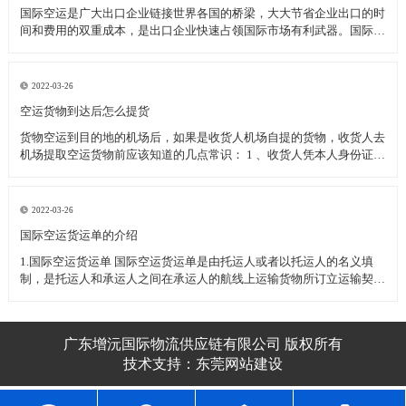
国际空运是广大出口企业链接世界各国的桥梁，大大节省企业出口的时
间和费用的双重成本，是出口企业快速占领国际市场有利武器。国际空
运过程中为了保护企业的顺利清关空运发货应注意的一下几种事项：
一、国际空运几种特殊物品的运输 1、活体动植物(或动植物制品)----需
动植物检疫
2022-03-26
空运货物到达后怎么提货
货物空运到目的地的机场后，如果是收货人机场自提的货物，收货人去
机场提取空运货物前应该知道的几点常识： 1 、收货人凭本人身份证或
其他有效身份证件至机场货运站提取货物(如果是单位收货人应需出具
加盖单位公章的单位介绍信和经办人的身份证件) 2 、收货人委托他人
代为
2022-03-26
​国际空运货运单的介绍
1.国际空运货运单 国际空运货运单是由托运人或者以托运人的名义填
制，是托运人和承运人之间在承运人的航线上运输货物所订立运输契约
的凭证。 国际空运货运单不可转让，属于国际空运货运单所属的空运
企业，如跨越速运空运企业。 2.国际空运货运单的用途
广东增沅国际物流供应链有限公司 版权所有
技术支持：
东莞网站建设​