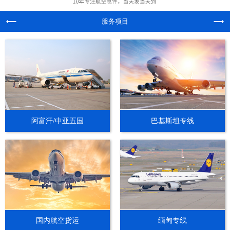
服务项目
阿富汗/中亚五国
巴基斯坦专线
国内航空货运
缅甸专线