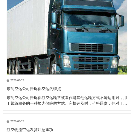
2022-03-26
东莞空运公司告诉你空运的特点
东莞空运公司告诉你航空运输常被看作是其他运输方式不能运用时，用
于紧急服务的一种极为保险的方式。它快速及时，价格昂贵，但对于致
力于全球市场的厂商来说，当考虑库存和顾客服务问题时，空运也许是
成本最为节约的运输模式。 优点： 东莞空运公司告诉你高速直达性，
因为空中较少受自然
2022-03-26
航空物流空运发货注意事项