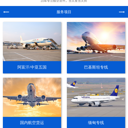
服务项目
阿富汗/中亚五国
巴基斯坦专线
国内航空货运
缅甸专线