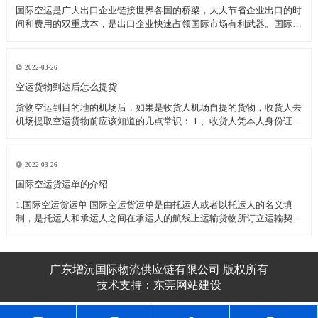
国际空运是广大出口企业链接世界各国的桥梁，大大节省企业出口的时
间和费用的双重成本，是出口企业快速占领国际市场有利武器。国际空
运过程中为了保护企业的顺利清关空运发货应注意的一下几种事项：
一、国际空运几种特殊物品的运输 1、活体动植物(或动植物制品)----需
动植物检疫
2022-03-26
空运货物到达后怎么提货
货物空运到目的地的机场后，如果是收货人机场自提的货物，收货人去
机场提取空运货物前应该知道的几点常识： 1 、收货人凭本人身份证或
其他有效身份证件至机场货运站提取货物(如果是单位收货人应需出具
加盖单位公章的单位介绍信和经办人的身份证件) 2 、收货人委托他人
代为
2022-03-26
​国际空运货运单的介绍
1.国际空运货运单 国际空运货运单是由托运人或者以托运人的名义填
制，是托运人和承运人之间在承运人的航线上运输货物所订立运输契约
的凭证。 国际空运货运单不可转让，属于国际空运货运单所属的空运
企业，如跨越速运空运企业。 2.国际空运货运单的用途
广东增沅国际物流供应链有限公司 版权所有
技术支持：
东莞网站建设​