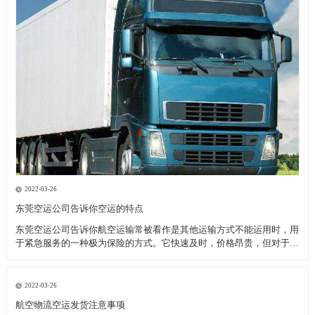
2022-03-26
东莞空运公司告诉你空运的特点
东莞空运公司告诉你航空运输常被看作是其他运输方式不能运用时，用
于紧急服务的一种极为保险的方式。它快速及时，价格昂贵，但对于致
力于全球市场的厂商来说，当考虑库存和顾客服务问题时，空运也许是
成本最为节约的运输模式。 优点： 东莞空运公司告诉你高速直达性，
因为空中较少受自然
2022-03-26
航空物流空运发货注意事项