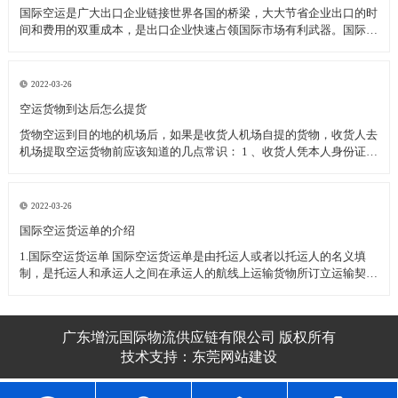
国际空运是广大出口企业链接世界各国的桥梁，大大节省企业出口的时
间和费用的双重成本，是出口企业快速占领国际市场有利武器。国际空
运过程中为了保护企业的顺利清关空运发货应注意的一下几种事项：
一、国际空运几种特殊物品的运输 1、活体动植物(或动植物制品)----需
动植物检疫
2022-03-26
空运货物到达后怎么提货
货物空运到目的地的机场后，如果是收货人机场自提的货物，收货人去
机场提取空运货物前应该知道的几点常识： 1 、收货人凭本人身份证或
其他有效身份证件至机场货运站提取货物(如果是单位收货人应需出具
加盖单位公章的单位介绍信和经办人的身份证件) 2 、收货人委托他人
代为
2022-03-26
​国际空运货运单的介绍
1.国际空运货运单 国际空运货运单是由托运人或者以托运人的名义填
制，是托运人和承运人之间在承运人的航线上运输货物所订立运输契约
的凭证。 国际空运货运单不可转让，属于国际空运货运单所属的空运
企业，如跨越速运空运企业。 2.国际空运货运单的用途
广东增沅国际物流供应链有限公司 版权所有
技术支持：
东莞网站建设​