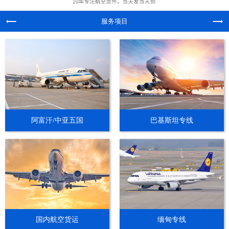
服务项目
阿富汗/中亚五国
巴基斯坦专线
国内航空货运
缅甸专线