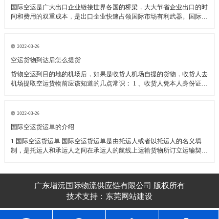
国际空运是广大出口企业链接世界各国的桥梁，大大节省企业出口的时
间和费用的双重成本，是出口企业快速占领国际市场有利武器。国际空
运过程中为了保护企业的顺利清关空运发货应注意的一下几种事项：
一、国际空运几种特殊物品的运输 1、活体动植物(或动植物制品)----需
动植物检疫
2022-03-26
空运货物到达后怎么提货
货物空运到目的地的机场后，如果是收货人机场自提的货物，收货人去
机场提取空运货物前应该知道的几点常识： 1 、收货人凭本人身份证或
其他有效身份证件至机场货运站提取货物(如果是单位收货人应需出具
加盖单位公章的单位介绍信和经办人的身份证件) 2 、收货人委托他人
代为
2022-03-26
​国际空运货运单的介绍
1.国际空运货运单 国际空运货运单是由托运人或者以托运人的名义填
制，是托运人和承运人之间在承运人的航线上运输货物所订立运输契约
的凭证。 国际空运货运单不可转让，属于国际空运货运单所属的空运
企业，如跨越速运空运企业。 2.国际空运货运单的用途
广东增沅国际物流供应链有限公司 版权所有
技术支持：
东莞网站建设​