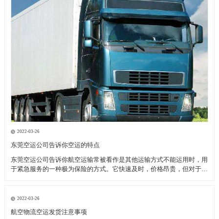
2022-03-26
东莞空运公司告诉你空运的特点
东莞空运公司告诉你航空运输常被看作是其他运输方式不能运用时，用
于紧急服务的一种极为保险的方式。它快速及时，价格昂贵，但对于致
力于全球市场的厂商来说，当考虑库存和顾客服务问题时，空运也许是
成本最为节约的运输模式。 优点： 东莞空运公司告诉你高速直达性，
因为空中较少受自然
2022-03-26
航空物流空运发货注意事项