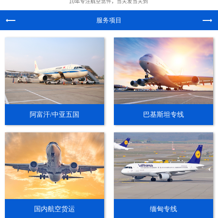
服务项目
阿富汗/中亚五国
巴基斯坦专线
国内航空货运
缅甸专线