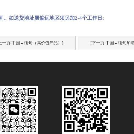
。如送货地址属偏远地区须另加2-4个工作日;
[上一页:中国→缅甸（高价值产品）]
[下一页:中国→缅甸加急