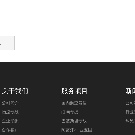
]
关于我们
服务项目
新
公司简介
国内航空货运
公司
物流专线
缅甸专线
行业
企业形象
巴基斯坦专线
常见
合作客户
阿富汗/中亚五国