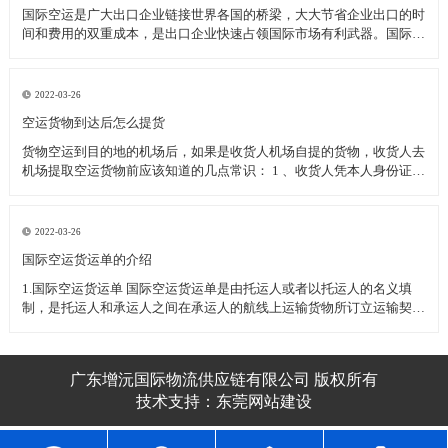
国际空运是广大出口企业链接世界各国的桥梁，大大节省企业出口的时
间和费用的双重成本，是出口企业快速占领国际市场有利武器。国际空
运过程中为了保护企业的顺利清关空运发货应注意的一下几种事项：
一、国际空运几种特殊物品的运输 1、活体动植物(或动植物制品)----需
动植物检疫
2022-03-26
空运货物到达后怎么提货
货物空运到目的地的机场后，如果是收货人机场自提的货物，收货人去
机场提取空运货物前应该知道的几点常识： 1 、收货人凭本人身份证或
其他有效身份证件至机场货运站提取货物(如果是单位收货人应需出具
加盖单位公章的单位介绍信和经办人的身份证件) 2 、收货人委托他人
代为
2022-03-26
​国际空运货运单的介绍
1.国际空运货运单 国际空运货运单是由托运人或者以托运人的名义填
制，是托运人和承运人之间在承运人的航线上运输货物所订立运输契约
的凭证。 国际空运货运单不可转让，属于国际空运货运单所属的空运
企业，如跨越速运空运企业。 2.国际空运货运单的用途
广东增沅国际物流供应链有限公司 版权所有
技术支持：
东莞网站建设​