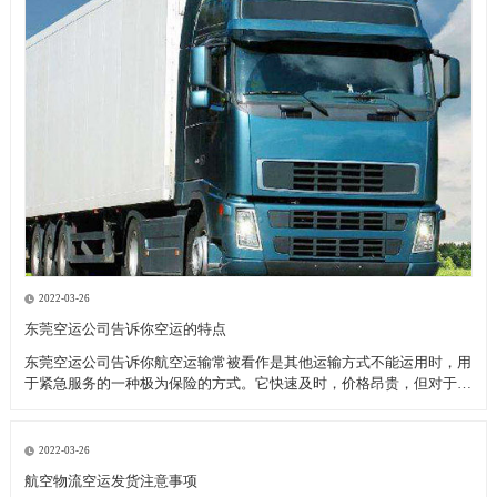
2022-03-26
东莞空运公司告诉你空运的特点
东莞空运公司告诉你航空运输常被看作是其他运输方式不能运用时，用
于紧急服务的一种极为保险的方式。它快速及时，价格昂贵，但对于致
力于全球市场的厂商来说，当考虑库存和顾客服务问题时，空运也许是
成本最为节约的运输模式。 优点： 东莞空运公司告诉你高速直达性，
因为空中较少受自然
2022-03-26
航空物流空运发货注意事项