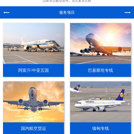
服务项目
阿富汗/中亚五国
巴基斯坦专线
国内航空货运
缅甸专线