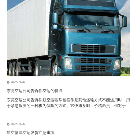
2022-03-26
东莞空运公司告诉你空运的特点
东莞空运公司告诉你航空运输常被看作是其他运输方式不能运用时，用
于紧急服务的一种极为保险的方式。它快速及时，价格昂贵，但对于致
力于全球市场的厂商来说，当考虑库存和顾客服务问题时，空运也许是
成本最为节约的运输模式。 优点： 东莞空运公司告诉你高速直达性，
因为空中较少受自然
2022-03-26
航空物流空运发货注意事项