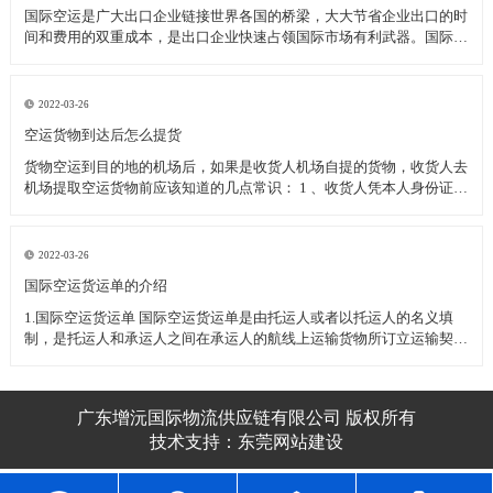
国际空运是广大出口企业链接世界各国的桥梁，大大节省企业出口的时
间和费用的双重成本，是出口企业快速占领国际市场有利武器。国际空
运过程中为了保护企业的顺利清关空运发货应注意的一下几种事项：
一、国际空运几种特殊物品的运输 1、活体动植物(或动植物制品)----需
动植物检疫
2022-03-26
空运货物到达后怎么提货
货物空运到目的地的机场后，如果是收货人机场自提的货物，收货人去
机场提取空运货物前应该知道的几点常识： 1 、收货人凭本人身份证或
其他有效身份证件至机场货运站提取货物(如果是单位收货人应需出具
加盖单位公章的单位介绍信和经办人的身份证件) 2 、收货人委托他人
代为
2022-03-26
​国际空运货运单的介绍
1.国际空运货运单 国际空运货运单是由托运人或者以托运人的名义填
制，是托运人和承运人之间在承运人的航线上运输货物所订立运输契约
的凭证。 国际空运货运单不可转让，属于国际空运货运单所属的空运
企业，如跨越速运空运企业。 2.国际空运货运单的用途
广东增沅国际物流供应链有限公司 版权所有
技术支持：
东莞网站建设​