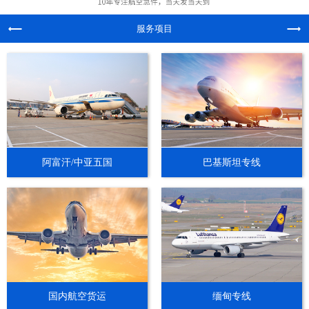
服务项目
阿富汗/中亚五国
巴基斯坦专线
国内航空货运
缅甸专线